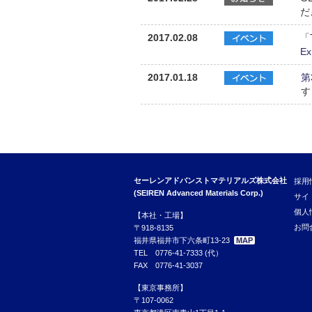
だ
2017.02.08
「
Ex
2017.01.18
第
す
セーレンアドバンストマテリアルズ株式会社
採用
(SEIREN Advanced Materials Corp.)
サイ
個人
【本社・工場】
お問
〒918-8135
福井県福井市下六条町13-23
MAP
TEL 0776-41-7333 (代）
FAX 0776-41-3037
【東京事務所】
〒107-0062